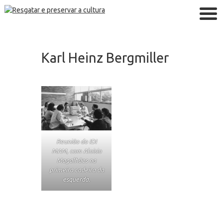
Karl Heinz Bergmiller
Reunião do IDI
MAM, com Aloisio
Magalhães na
primeira cadeira da
esquerda.